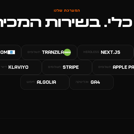
המערכת שלנו
כלי. בשירות המכיר
com
Tranzila
Next.js
·
HEADLESS
·
תשלומים
Klaviyo
Stripe
Apple P
·
תשלומים
·
תשלומים
·
דיוור
Algolia
GA4
·
אנליטיקה
·
חיפוש