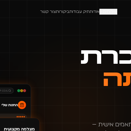
שירותים
אודות
תיק עבודות
ביקורות
צור קשר
כרת
ה
.co.il
החנות שלי
שעון חכם
Sho ופתרונות מותאמים אישית —
₪
599