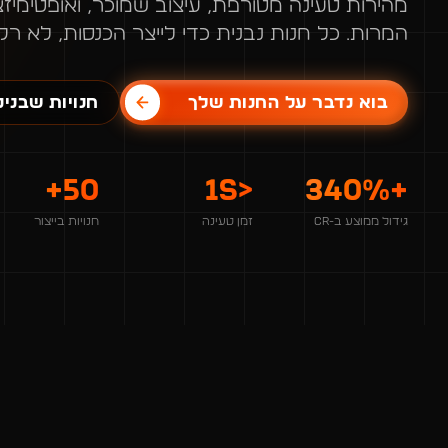
מהירות טעינה מטורפת, עיצוב שמוכר, ואופטימיז
המרות. כל חנות נבנית כדי לייצר הכנסות, לא רק 
בוא נדבר על החנות שלך
חנויות שבנינ
50+
<1s
+340%
גידול ממוצע ב-CR
זמן טעינה
חנויות בייצור