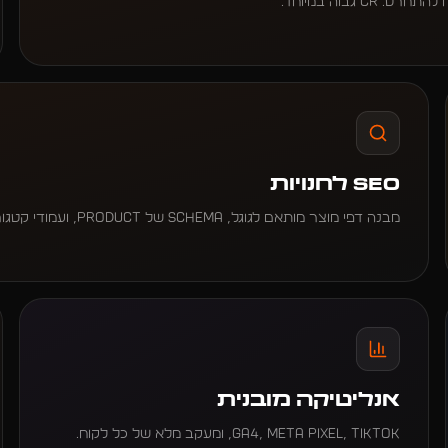
גבוה במיוחד.
SEO לחנויות
מבנה דפי מוצר מותאם לגוגל, Schema של Product, ועמודי קטגוריה שמדרגים. תנועה אורגנית שתופסת זמן אבל משתלמת.
אנליטיקה מובנית
GA4, Meta Pixel, TikTok, ומעקב מלא של כל לקוח.