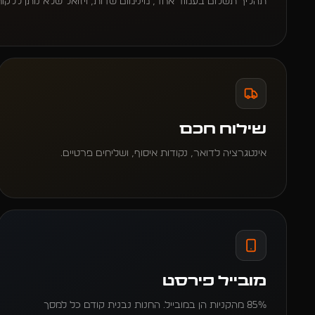
תהליך תשלום בעמוד אחד, מינימום שדות, ויזואל שלא נותן ללקוח להתחרט. CR 
שילוח חכם
אינטגרציה לדואר, נקודות איסוף, ושליחים פרטיים.
מובייל פירסט
85% מהקניות הן במובייל. החנות נבנית קודם כל למסך