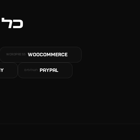
כל 
WooCommerce
WORDPRESS
·
ay
PayPal
·
תשלומים