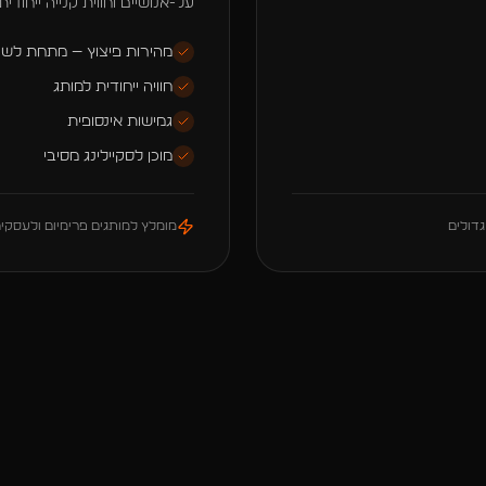
על-אנושיים וחווית קנייה ייחודית.
מהירות פיצוץ — מתחת לשני
חוויה ייחודית למותג
גמישות אינסופית
מוכן לסקיילינג מסיבי
גדולים
מומלץ למותגים פרימיום ולעסקי