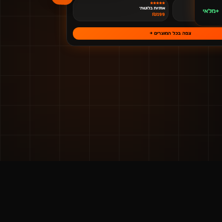
אוזניות בלוטות׳
+מלאי
₪
199
צפה בכל המוצרים →