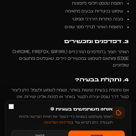
הוספת טקסט חלופי לתמונות
שימוש בניגודיות צבעים מתאימה
מבנה כותרות היררכי וסמנטי
התאמת האתר לגדלי מסך שונים
3. דפדפנים ומכשירים
האתר תומך בדפדפנים המרכזיים (Chrome, Firefox, Safari,
Edge) ומותאם לשימוש במכשירים ניידים, טאבלטים ומחשבים
שולחניים.
4. נתקלת בבעיה?
אם נתקלת בבעיית נגישות באתר, נשמח לשמוע ולטפל. ניתן ליצור
קשר דרך טופס יצירת הקשר באתר או לפנות אלינו ישירות. אנו
נעשה כל מאמץ לפתור את הבעיה בהקדם.
אנחנו משתמשים בעוגיות 🍪
האתר משתמש בעוגיות כדי לשפר את חוויית הגלישה ולנתח
5. עדכון ההצהרה
תעבורה. ניתן לקרוא עוד ב
מדיניות הפרטיות
.
הצהרת נגישות זו מתעדכנת מעת לעת בהתאם לשיפורים הנעשים
באתר. אנו ממשיכים לפעול לשיפור הנגישות באופן שוטף.